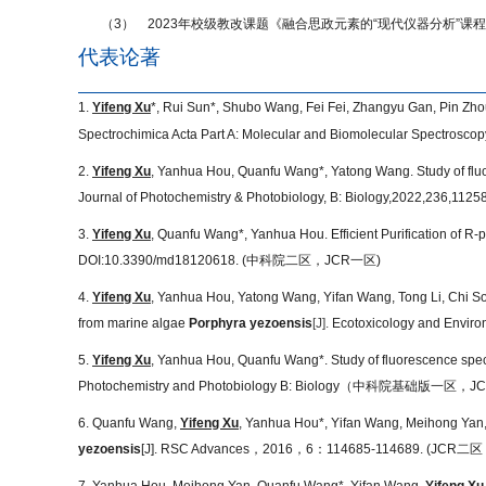
（3）
2023
年校级教改课题《融合思政元素的“现代仪器分析”课
代表论著
1.
Yifeng Xu
*, Rui Sun*, Shubo Wang, Fei Fei, Zhangyu Gan, Pin Zhou*
Spectrochimica Acta Part A: Molecular and Biomolecular Spectrosco
2.
Yifeng Xu
, Yanhua Hou, Quanfu Wang*, Yatong Wang. Study of fluo
Journal of Photochemistry & Photobiology, B: Biology,2022,236,11258
3.
Yifeng Xu
, Quanfu Wang*, Yanhua Hou. Efficient Purification of R-
DOI:10.3390/md18120618. (
中科院二区，
JCR
一区
)
4.
Yifeng Xu
, Yanhua Hou, Yatong Wang, Yifan Wang, Tong Li, Chi So
from marine algae
Porphyra yezoensis
[J].
Ecotoxicology and Enviro
5.
Yifeng Xu
, Yanhua Hou, Quanfu Wang*. Study of fluorescence spec
Photochemistry and Photobiology B: Biology
（中科院基础版一区，
J
6.
Quanfu Wang,
Yifeng Xu
, Yanhua Hou*, Yifan Wang, Meihong Yan, 
yezoensis
[J]. RSC Advances
，
2016
，
6
：
114685-114689. (JCR
二区