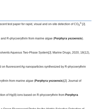
2-
nt test paper for rapid, visual and on-site detection of CO
[J].
3
 and R-phycoerythrin from marine algae (
Porphyra yezoensis
).
Solvents Aqueous Two-Phase System[J]. Marine Drugs, 2020, 18(12),
 on fluorescent Ag nanoparticles synthesized by R-phycoerythrin
ythrin from marine algae (
Porphyra yezoensis
)[J]. Journal of
ion of Hg(II) ions based on R-phycoerythrin from
Porphyra