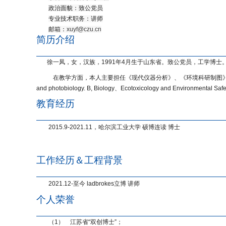
政治面貌：致公党员
专业技术职务：讲师
邮箱：
xuyf@czu.cn
简历介绍
徐一凤，女，汉族，
1991
年
4
月生于山东省。致公党员，工学博士
在教学方面，本人主要担任《现代仪器分析》、《环境科研制图》
and photobiology. B, Biology
、
Ecotoxicology and Environmental Safe
教育经历
2015.9-2021.11
，哈尔滨工业大学 硕博连读 博士
工作经历＆工程背景
2021.12-
至今 ladbrokes立博 讲师
个人荣誉
（1）
江苏省“双创博士”；