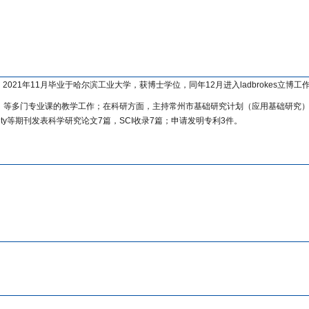
。
2021
年
11
月毕业于哈尔滨工业大学，获博士学位，同年
12
月进入ladbrokes立
等多门专业课的教学工作；在科研方面，主持常州市基础研究计划（应用基础研究）
ty
等期刊发表科学研究论文
7
篇，
SCI
收录
7
篇；申请发明专利
3
件。