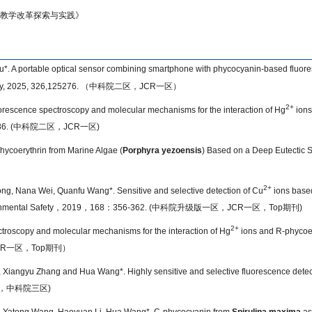
程教学改革探索与实践》
. A portable optical sensor combining smartphone with phycocyanin-based fluoresce
py, 2025, 326,125276.
（中科院二区，
JCR
一区）
2+
rescence spectroscopy and molecular mechanisms for the interaction of Hg
ions
6. (
中科院二区，
JCR
一区
)
phycoerythrin from Marine Algae (
Porphyra yezoensis
) Based on a Deep Eutectic 
2+
ng, Nana Wei, Quanfu Wang*. Sensitive and selective detection of Cu
ions based
nmental Safety
，
2019
，
168
：
356-362. (
中科院升级版一区，
JCR
一区，
Top
期刊
)
2+
troscopy and molecular mechanisms for the interaction of Hg
ions and R-phycoer
CR
一区，
Top
期刊）
Xiangyu Zhang and Hua Wang*. Highly sensitive and selective fluorescence detect
，中科院三区
)