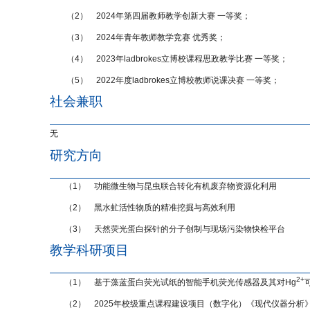
（2）
2024
年第四届教师教学创新大赛 一等奖；
（3）
2024
年青年教师教学竞赛 优秀奖；
（4）
2023
年ladbrokes立博校课程思政教学比赛 一等奖；
（5）
2022
年度ladbrokes立博校教师说课决赛 一等奖；
社会兼职
无
研究方向
（1）
功能微生物与昆虫联合转化有机废弃物资源化利用
（2）
黑水虻活性物质的精准挖掘与高效利用
（3）
天然荧光蛋白探针的分子创制与现场污染物快检平台
教学科研项目
2+
（1）
基于藻蓝蛋白荧光试纸的智能手机荧光传感器及其对
Hg
（2）
2025
年校级重点课程建设项目（数字化）《现代仪器分析