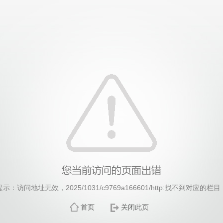
ladbrokes立博-公司官网
提示：访问地址无效，2025/1031/c9769a166601/http:找不到对应的栏目
首页
关闭此页